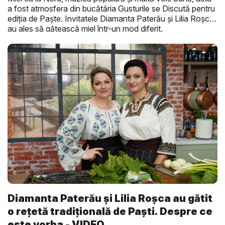
a fost atmosfera din bucătăria Gusturile se Discută pentru
ediția de Paște. Invitatele Diamanta Paterău și Lilia Roșca
au ales să gătească miel într-un mod diferit.
Diamanta Paterău și Lilia Roșca au gătit
o rețetă tradițională de Paști. Despre ce
este vorba - VIDEO