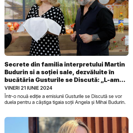
Secrete din familia interpretului Martin
Budurin si a soției sale, dezvăluite în
bucătăria Gusturile se Discută: „L-am
d...
VINERI 21 IUNIE 2024
Într-o nouă ediție a emisiunii Gusturile se Discută se vor
duela pentru a câștiga tigaia soții Angela și Mihai Budurin.