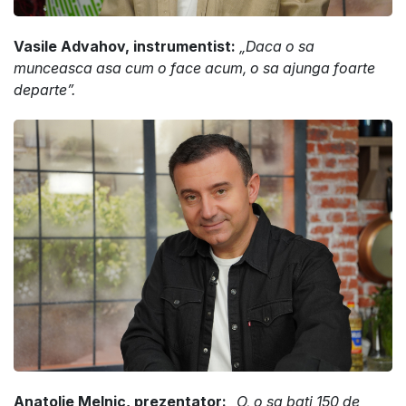
Vasile Advahov, instrumentist:
„Daca o sa
munceasca asa cum o face acum, o sa ajunga foarte
departe”.
Anatolie Melnic, prezentator:
„O, o sa bati 150 de