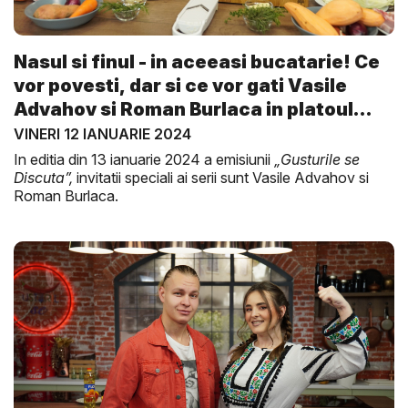
Nasul si finul - in aceeasi bucatarie! Ce
vor povesti, dar si ce vor gati Vasile
Advahov si Roman Burlaca in platoul
Gu...
VINERI 12 IANUARIE 2024
In editia din 13 ianuarie 2024 a emisiunii
„Gusturile se
Discuta”,
invitatii speciali ai serii sunt Vasile Advahov si
Roman Burlaca.