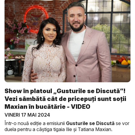
Show în platoul „Gusturile se Discută”!
Vezi sâmbătă cât de pricepuți sunt soții
Maxian în bucătărie - VIDEO
VINERI 17 MAI 2024
Într-o nouă ediție a emisiunii
Gusturile se Discută
se vor
duela pentru a câștiga tigaia Ilie și Tatiana Maxian.