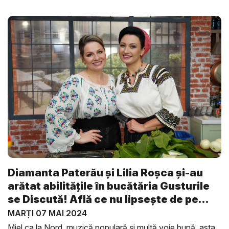
Diamanta Paterău și Lilia Roșca și-au
arătat abilitățile în bucătăria Gusturile
se Discută! Află ce nu lipsește de pe
ma...
MARȚI 07 MAI 2024
Miel ca la Nord, muzică populară și multă voie bună, asta