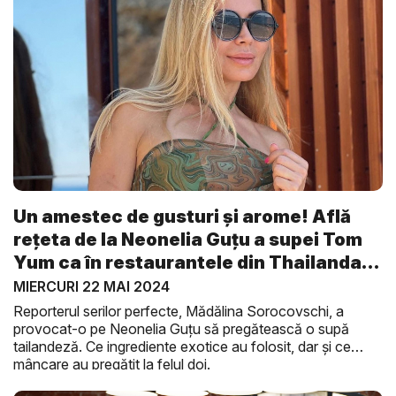
Un amestec de gusturi şi arome! Află
rețeta de la Neonelia Guțu a supei Tom
Yum ca în restaurantele din Thailanda:
...
MIERCURI 22 MAI 2024
Reporterul serilor perfecte, Mădălina Sorocovschi, a
provocat-o pe Neonelia Guţu să pregătească o supă
tailandeză. Ce ingrediente exotice au folosit, dar şi ce
mâncare au pregătit la felul doi.