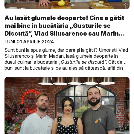
Au lasăt glumele deoparte! Cine a gătit
mai bine în bucătăria „Gusturile se
Discută”, Vlad Sliusarenco sau Marin
M...
LUNI 01 APRILIE 2024
Sunt buni la spus glume, dar oare și la gătit? Umoristii Vlad
Sliusarenco și Marin Madan, lasă glumele deoparte în
dueul culinar la bucataria
„Gusturile se discută”.
Cât de
buni sunt la bucatarie și ce au ales să gătească, află din
cadrul unui reportaj marca
O Seară Perfectă
.