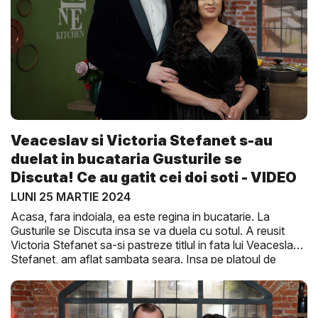
Veaceslav si Victoria Stefanet s-au
duelat in bucataria Gusturile se
Discuta! Ce au gatit cei doi soti - VIDEO
LUNI 25 MARTIE 2024
Acasa, fara indoiala, ea este regina in bucatarie. La
Gusturile se Discuta insa se va duela cu sotul. A reusit
Victoria Stefanet sa-si pastreze titlul in fata lui Veaceslav
Stefanet, am aflat sambata seara. Insa pe platoul de
filmare a fost nebunie, vezi intr-un reportaj marac
O
Seara Perfecta.