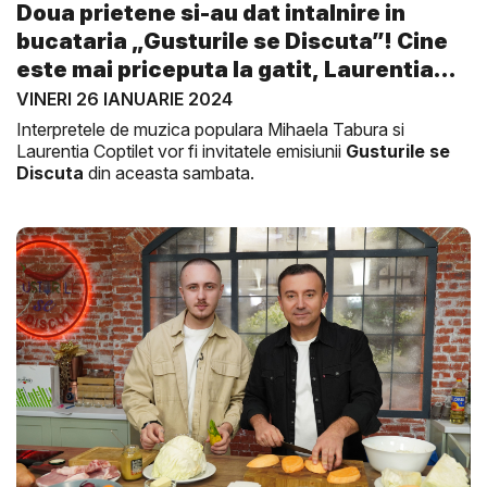
Doua prietene si-au dat intalnire in
bucataria „Gusturile se Discuta”! Cine
este mai priceputa la gatit, Laurentia
C...
VINERI 26 IANUARIE 2024
Interpretele de muzica populara Mihaela Tabura si
Laurentia Coptilet vor fi invitatele emisiunii
Gusturile se
Discuta
din aceasta sambata.