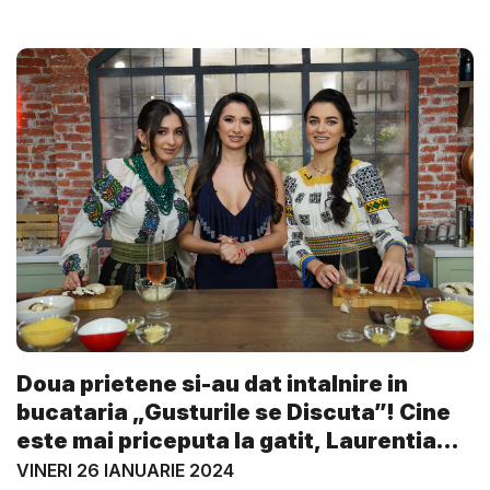
Doua prietene si-au dat intalnire in
bucataria „Gusturile se Discuta”! Cine
este mai priceputa la gatit, Laurentia
C...
VINERI 26 IANUARIE 2024