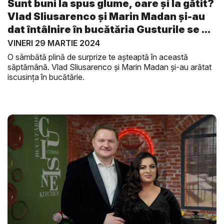
Sunt buni la spus glume, oare și la gătit?
Vlad Sliusarenco și Marin Madan și-au
dat întâlnire în bucătăria Gusturile se ...
VINERI 29 MARTIE 2024
O sâmbătă plină de surprize te așteaptă în această
săptămână. Vlad Sliusarenco și Marin Madan și-au arătat
iscusința în bucătărie.