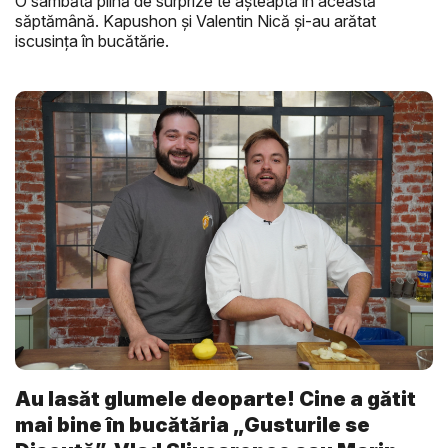
O sâmbătă plină de surprize te așteaptă în această
săptămână. Kapushon și Valentin Nică și-au arătat
iscusința în bucătărie.
Au lasăt glumele deoparte! Cine a gătit
mai bine în bucătăria „Gusturile se