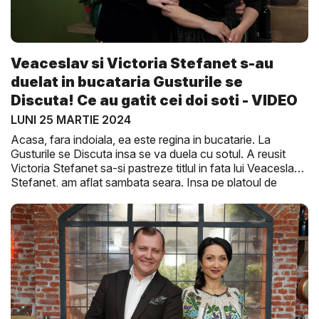
Veaceslav si Victoria Stefanet s-au
duelat in bucataria Gusturile se
Discuta! Ce au gatit cei doi soti - VIDEO
LUNI 25 MARTIE 2024
Acasa, fara indoiala, ea este regina in bucatarie. La
Gusturile se Discuta insa se va duela cu sotul. A reusit
Victoria Stefanet sa-si pastreze titlul in fata lui Veaceslav
Stefanet, am aflat sambata seara. Insa pe platoul de
filmare a fost nebunie, vezi intr-un reportaj marac
O
Seara Perfecta.