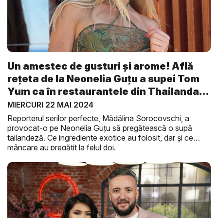
Un amestec de gusturi şi arome! Află
rețeta de la Neonelia Guțu a supei Tom
Yum ca în restaurantele din Thailanda:
...
MIERCURI 22 MAI 2024
Reporterul serilor perfecte, Mădălina Sorocovschi, a
provocat-o pe Neonelia Guţu să pregătească o supă
tailandeză. Ce ingrediente exotice au folosit, dar şi ce
mâncare au pregătit la felul doi.