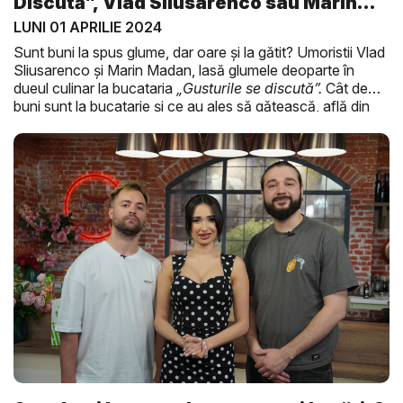
Discută”, Vlad Sliusarenco sau Marin
M...
LUNI 01 APRILIE 2024
Sunt buni la spus glume, dar oare și la gătit? Umoristii Vlad
Sliusarenco și Marin Madan, lasă glumele deoparte în
dueul culinar la bucataria
„Gusturile se discută”.
Cât de
buni sunt la bucatarie și ce au ales să gătească, află din
cadrul unui reportaj marca
O Seară Perfectă
.