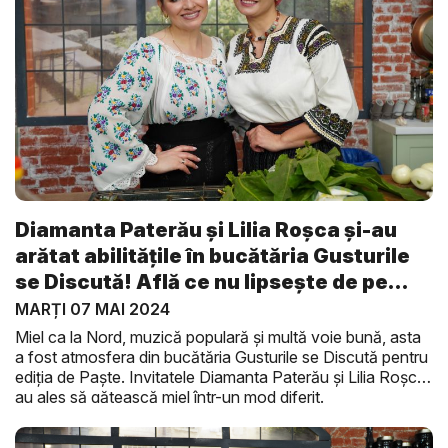
Diamanta Paterău și Lilia Roșca și-au
arătat abilitățile în bucătăria Gusturile
se Discută! Află ce nu lipsește de pe
ma...
MARȚI 07 MAI 2024
Miel ca la Nord, muzică populară și multă voie bună, asta
a fost atmosfera din bucătăria Gusturile se Discută pentru
ediția de Paște. Invitatele Diamanta Paterău și Lilia Roșca
au ales să gătească miel într-un mod diferit.