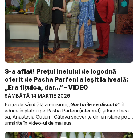
S-a aflat! Prețul inelului de logodnă
oferit de Pasha Parfeni a ieșit la iveală:
„Era fițuica, dar...” - VIDEO
SÂMBĂTĂ 14 MARTIE 2026
Ediția de sâmbătă a emisiunii
„Gusturile se discută”
îl
aduce în platou pe Pasha Parfeni (interpret) și logodnica
sa, Anastasia Gutium. Câteva secvențe din emisiune pot fi
urmărite în video-ul de mai sus.