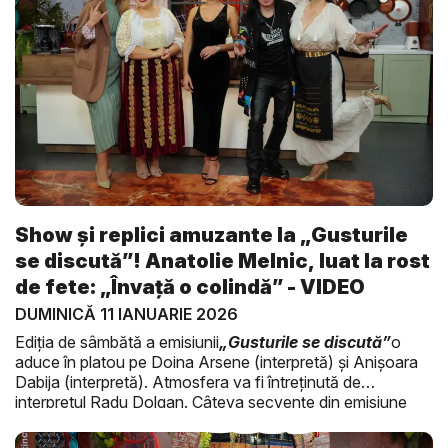
Show și replici amuzante la „Gusturile
se discută”! Anatolie Melnic, luat la rost
de fete: „Învață o colindă” - VIDEO
DUMINICĂ 11 IANUARIE 2026
Ediția de sâmbătă a emisiunii
„Gusturile se discută”
o
aduce în platou pe Doina Arsene (interpretă) și Anișoara
Dabija (interpretă). Atmosfera va fi întreținută de
interpretul Radu Dolgan. Câteva secvențe din emisiune
pot fi urmărite în video-ul de mai sus.