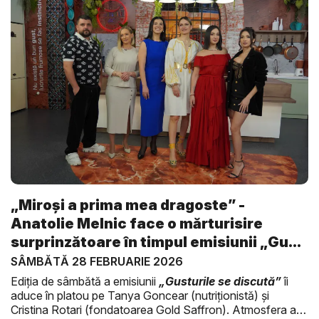
„Miroși a prima mea dragoste” -
Anatolie Melnic face o mărturisire
surprinzătoare în timpul emisiunii „Gu...
SÂMBĂTĂ 28 FEBRUARIE 2026
Ediția de sâmbătă a emisiunii
„Gusturile se discută”
îi
aduce în platou pe Tanya Goncear (nutriționistă) și
Cristina Rotari (fondatoarea Gold Saffron). Atmosfera a