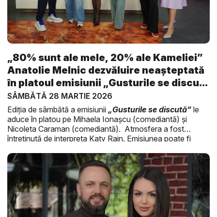
„80% sunt ale mele, 20% ale Kameliei”
Anatolie Melnic dezvăluire neașteptată
în platoul emisiunii „Gusturile se discu...
SÂMBĂTĂ 28 MARTIE 2026
Ediția de sâmbătă a emisiunii
„Gusturile se discută”
le
aduce în platou pe Mihaela Ionașcu (comediantă) și
Nicoleta Caraman (comediantă). Atmosfera a fost
întreținută de interpreta Katy Rain. Emisiunea poate fi
urmărită în video-ul de mai sus.