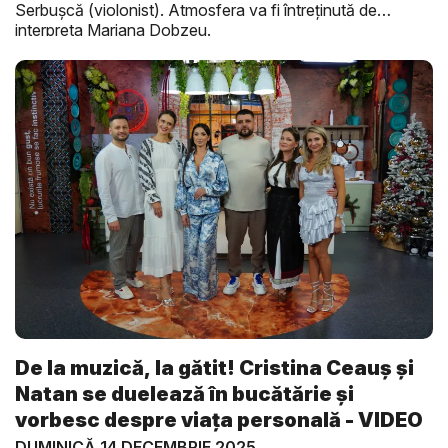
Serbușcă (violonist). Atmosfera va fi întreținută de
interpreta Mariana Dobzeu.
De la muzică, la gătit! Cristina Ceauş şi
Natan se duelează în bucătărie și
vorbesc despre viața personală - VIDEO
DUMINICĂ 14 DECEMBRIE 2025