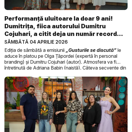
Performanță uluitoare la doar 9 ani!
Dumitrița, fiica autorului Dumitru
Cojuhari, a citit deja un număr record
de...
SÂMBĂTĂ 04 APRILIE 2026
Ediția de sâmbătă a emisiunii
„Gusturile se discută”
le
aduce în platou pe Olga Țăpordei (expertă în personal
branding) și Dumitru Cojuhari (autor). Atmosfera va fi
întreținută de Adriana Babin (naistă). Câteva secvențe din
emisiune pot fi urmărite în video-ul de mai sus.