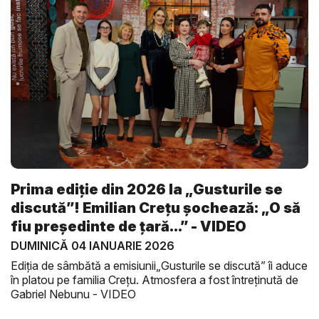
Prima ediție din 2026 la „Gusturile se
discută”! Emilian Crețu șochează: „O să
fiu președinte de țară...” - VIDEO
DUMINICĂ 04 IANUARIE 2026
Ediția de sâmbătă a emisiunii„Gusturile se discută” îi aduce
în platou pe familia Crețu. Atmosfera a fost întreținută de
Gabriel Nebunu - VIDEO