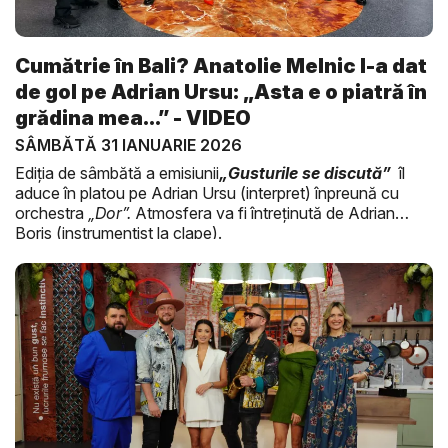
Cumătrie în Bali? Anatolie Melnic l-a dat
de gol pe Adrian Ursu: „Asta e o piatră în
grădina mea...” - VIDEO
SÂMBĂTĂ 31 IANUARIE 2026
Ediția de sâmbătă a emisiunii
„Gusturile se discută”
îl
aduce în platou pe Adrian Ursu (interpret) înpreună cu
orchestra
„Dor”.
Atmosfera va fi întreținută de Adrian
Boris (instrumentist la clape).