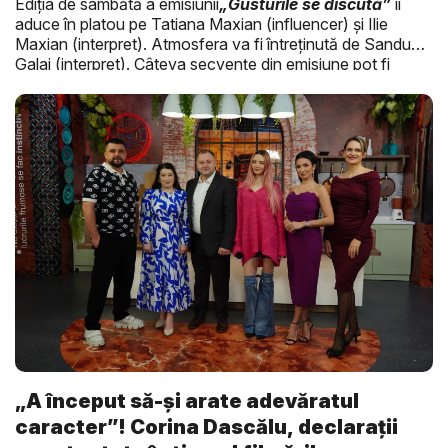
Ediția de sâmbătă a emisiunii
„Gusturile se discută”
îi
aduce în platou pe Tatiana Maxian (influencer) și Ilie
Maxian (interpret). Atmosfera va fi întreținută de Sandu
Galai (interpret). Câteva secvențe din emisiune pot fi
urmărite în video-ul de mai sus.
„A început să-și arate adevăratul
caracter”! Corina Dascălu, declarații