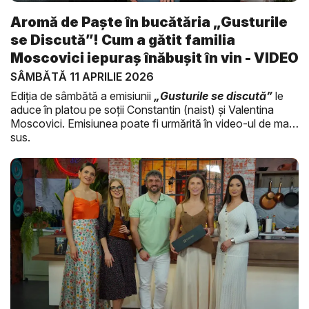
Aromă de Paște în bucătăria „Gusturile
se Discută”! Cum a gătit familia
Moscovici iepuraș înăbușit în vin - VIDEO
SÂMBĂTĂ 11 APRILIE 2026
Ediția de sâmbătă a emisiunii
„Gusturile se discută”
le
aduce în platou pe soții Constantin (naist) și Valentina
Moscovici. Emisiunea poate fi urmărită în video-ul de mai
sus.