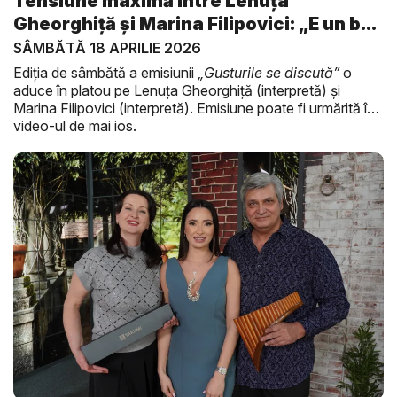
Tensiune maximă între Lenuța
Gheorghiță și Marina Filipovici: „E un b...
SÂMBĂTĂ 18 APRILIE 2026
Ediția de sâmbătă a emisiunii
„Gusturile se discută”
o
aduce în platou pe Lenuța Gheorghiță (interpretă) și
Marina Filipovici (interpretă). Emisiune poate fi urmărită în
video-ul de mai jos.