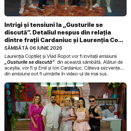
Intrigi și tensiuni la „Gusturile se
discută”. Detaliul nespus din relația
dintre frații Cardaniuc și Laurenția Co...
SÂMBĂTĂ 06 IUNIE 2026
Laurenția Coptileț și Vlad Ropot vor fi invitații emisiunii
„Gusturile se discută”
din această sâmbătă. Alături de
aceștia, vor fi și Emil și Ion Cardaniuc. Câteva secvențe
din emisiune pot fi urmărite în video-ul de mai sus.