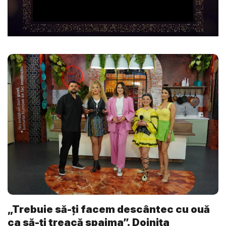
„Trebuie să-ți facem descântec cu ouă
ca să-ți treacă spaima”. Doinița