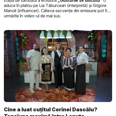
Ediția de sâmbătă a emisiunii
„Gusturile se discută”
o
aduce în platou pe Lia Tăburcean (interpretă) și Grigore
Manoli (influencer). Câteva secvențe din emisiune pot fi
urmărite în video-ul de mai sus.
Cine a luat cuțitul Corinei Dascălu?