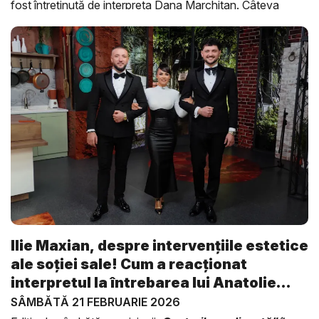
fost întreținută de interpreta Dana Marchitan. Câteva
secvențe din emisiune pot fi urmărite în video-ul de mai
sus.
Ilie Maxian, despre intervențiile estetice
ale soției sale! Cum a reacționat
interpretul la întrebarea lui Anatolie
Me...
SÂMBĂTĂ 21 FEBRUARIE 2026