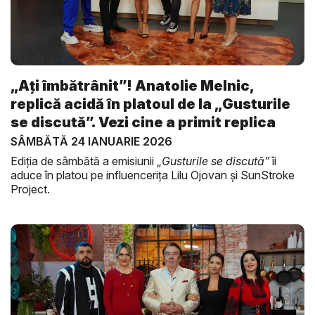
„Ați îmbătrânit”! Anatolie Melnic,
replică acidă în platoul de la „Gusturile
se discută”. Vezi cine a primit replica
SÂMBĂTĂ 24 IANUARIE 2026
Ediția de sâmbătă a emisiunii
„Gusturile se discută”
îi
aduce în platou pe influencerița Lilu Ojovan și SunStroke
Project.