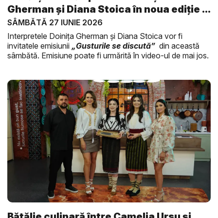
Gherman și Diana Stoica în noua ediție ...
SÂMBĂTĂ 27 IUNIE 2026
Interpretele Doinița Gherman și Diana Stoica vor fi
invitatele emisiunii
„Gusturile se discută”
din această
sâmbătă. Emisiune poate fi urmărită în video-ul de mai jos.
Bătălie culinară între Camelia Ursu și