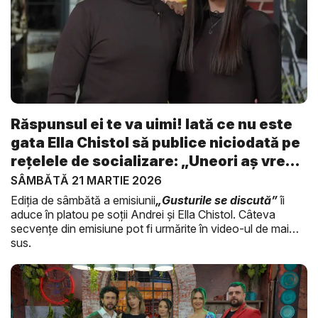
Răspunsul ei te va uimi! Iată ce nu este
gata Ella Chistol să publice niciodată pe
rețelele de socializare: „Uneori aș vrea
...
SÂMBĂTĂ 21 MARTIE 2026
Ediția de sâmbătă a emisiunii
„Gusturile se discută”
îi
aduce în platou pe soții Andrei și Ella Chistol. Câteva
secvențe din emisiune pot fi urmărite în video-ul de mai
sus.