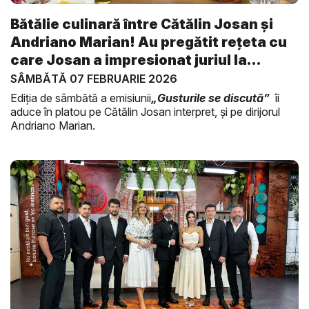
Bătălie culinară între Cătălin Josan și
Andriano Marian! Au pregătit rețeta cu
care Josan a impresionat juriul la
Maste...
SÂMBĂTĂ 07 FEBRUARIE 2026
Ediția de sâmbătă a emisiunii
„Gusturile se discută”
îi
aduce în platou pe Cătălin Josan interpret, și pe dirijorul
Andriano Marian.