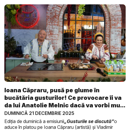
Ioana Căpraru, pusă pe glume în
bucătăria gusturilor! Ce provocare îi va
da lui Anatolie Melnic dacă va vorbi mu...
DUMINICĂ 21 DECEMBRIE 2025
Ediția de duminică a emisiunii
„Gusturile se discută”
o
aduce în platou pe Ioana Căpraru (artistă) și Vladimir