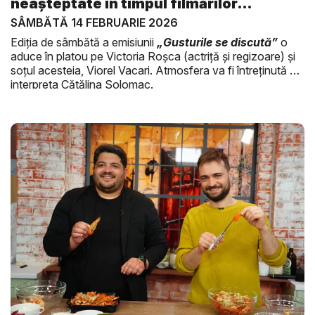
neașteptate în timpul filmărilor
„Gustu...
SÂMBĂTĂ 14 FEBRUARIE 2026
Ediția de sâmbătă a emisiunii
„Gusturile se discută”
o
aduce în platou pe Victoria Roșca (actriță și regizoare) și
soțul acesteia, Viorel Vacari. Atmosfera va fi întreținută de
interpreta Cătălina Solomac.