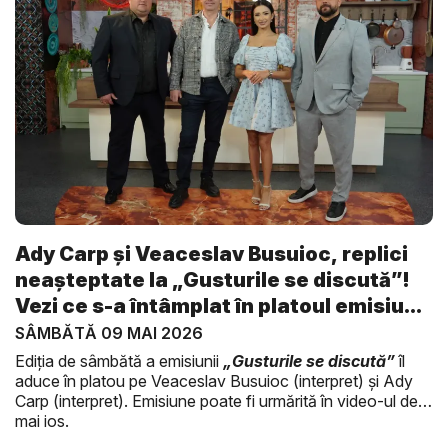
Ady Carp și Veaceslav Busuioc, replici
neașteptate la „Gusturile se discută”!
Vezi ce s-a întâmplat în platoul emisiu...
SÂMBĂTĂ 09 MAI 2026
Ediția de sâmbătă a emisiunii
„Gusturile se discută”
îl
aduce în platou pe Veaceslav Busuioc (interpret) și Ady
Carp (interpret). Emisiune poate fi urmărită în video-ul de
mai jos.