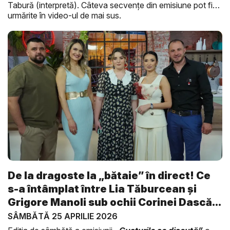
Tabură (interpretă). Câteva secvențe din emisiune pot fi
urmărite în video-ul de mai sus.
De la dragoste la „bătaie” în direct! Ce
s-a întâmplat între Lia Tăburcean și
Grigore Manoli sub ochii Corinei Dască...
SÂMBĂTĂ 25 APRILIE 2026